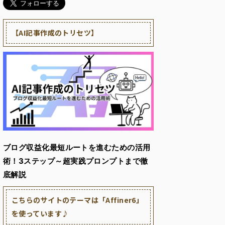
【AI記事作成のトリセツ】
ブログ収益化最短ルートを進むための活用
術！
3ステップ～超実践プロンプトまで徹
底解説
こちらのサイトのテーマは「Affiner6」
を使っています♪